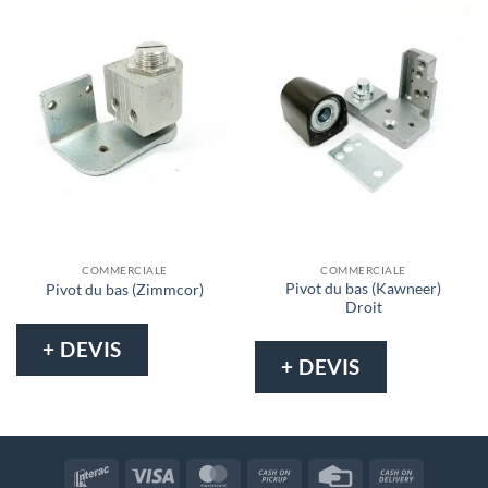
COMMERCIALE
COMMERCIALE
Pivot du bas (Kawneer)
Pivot du bas (Zimmcor)
Droit
+ DEVIS
+ DEVIS
Interac
Visa
MasterCard
Cash
Credit
Cash