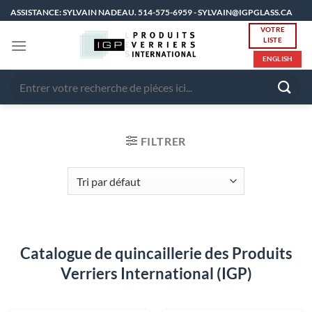
Passer
ASSISTANCE: SYLVAIN NADEAU. 514-575-6959 - SYLVAIN@IGPGLASS.CA
au
VOTRE
LISTE
contenu
ENGLISH
Recherche
pour :
FILTRER
Catalogue de quincaillerie des Produits
Verriers International (IGP)