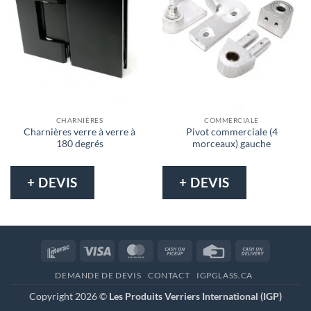
CHARNIÈRES
COMMERCIALE
Charnières verre à verre à
Pivot commerciale (4
180 degrés
morceaux) gauche
+ DEVIS
+ DEVIS
Interac
Visa
MasterCard
Cash
Credit
Cash
on
Card
On
DEMANDE DE DEVIS
CONTACT
IGPGLASS.CA
Pickup
Delivery
Copyright 2026 ©
Les Produits Verriers International (IGP)