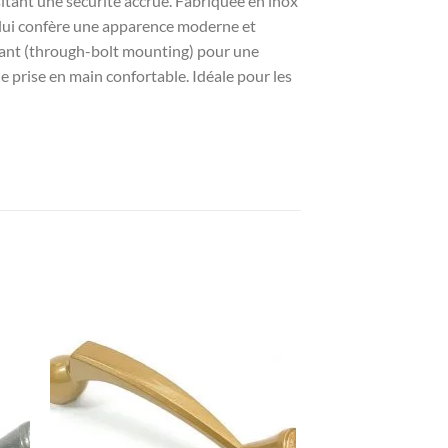
sitant une sécurité accrue. Fabriquée en inox
né lui confère une apparence moderne et
versant (through-bolt mounting) pour une
ne prise en main confortable. Idéale pour les