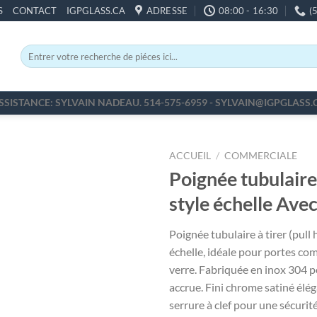
S
CONTACT
IGPGLASS.CA
ADRESSE
08:00 - 16:30
(
Recherche
pour :
SSISTANCE: SYLVAIN NADEAU. 514-575-6959 - SYLVAIN@IGPGLASS.
ACCUEIL
/
COMMERCIALE
Poignée tubulaire 
style échelle Avec
Poignée tubulaire à tirer (pull 
échelle, idéale pour portes co
verre. Fabriquée en inox 304 p
accrue. Fini chrome satiné élég
serrure à clef pour une sécuri