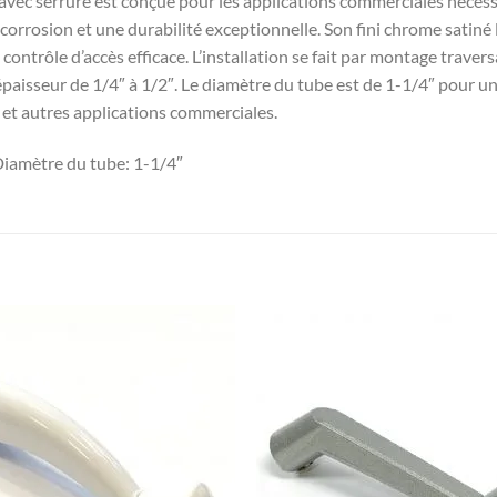
) avec serrure est conçue pour les applications commerciales néces
la corrosion et une durabilité exceptionnelle. Son fini chrome sati
n contrôle d’accès efficace. L’installation se fait par montage tra
 épaisseur de 1/4″ à 1/2″. Le diamètre du tube est de 1-1/4″ pour u
 et autres applications commerciales.
Diamètre du tube: 1-1/4″