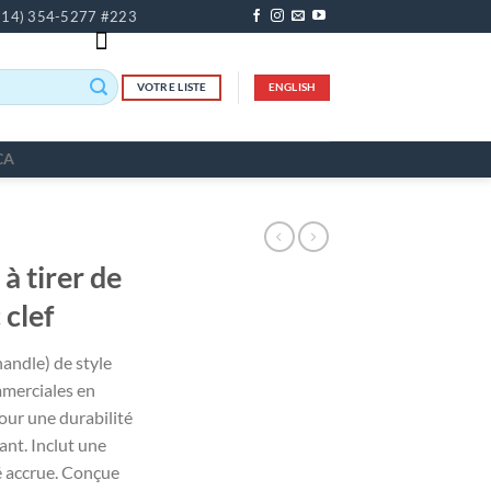
514) 354-5277 #223
VOTRE LISTE
ENGLISH
CA
à tirer de
 clef
handle) de style
mmerciales en
our une durabilité
ant. Inclut une
té accrue. Conçue