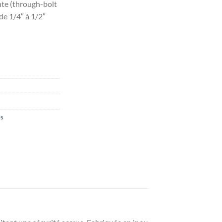
nte (through-bolt
de 1/4″ à 1/2″
es