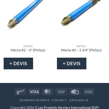
OUTILS
OUTILS
Mèche #2 – 6″ (Philips)
Mèche #2 – 2 3/4″ (Philips)
+ DEVIS
+ DEVIS
Interac
Visa
MasterCard
Cash
Credit
Cash
on
Card
On
DEMANDE DE DEVIS
CONTACT
IGPGLASS.CA
Pickup
Delivery
Copyright 2026 ©
Les Produits Verriers International (IGP)