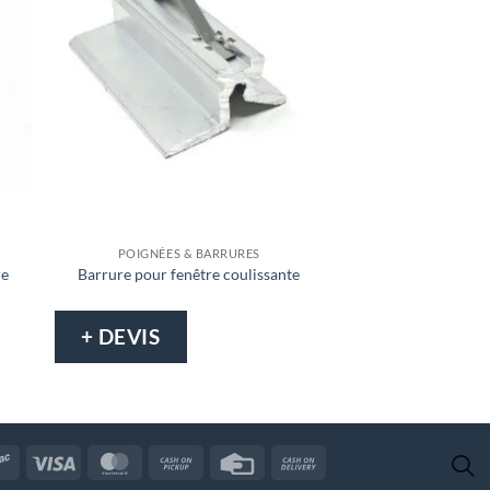
POIGNÉES & BARRURES
ACCESSOIRES P
re
Barrure pour fenêtre coulissante
Glisseur 
+ DEVIS
+ DEVIS
Interac
Visa
MasterCard
Cash
Credit
Cash
on
Card
On