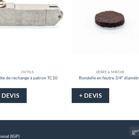
OUTILS
VERRE & MIROIR
ête de rechange à patron TC10
Rondelle en feutre 3/4″ diamèt
 DEVIS
+ DEVIS
ional (IGP)