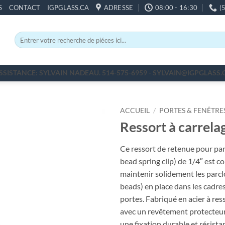
S
CONTACT
IGPGLASS.CA
ADRESSE
08:00 - 16:30
(
Recherche
pour :
SSISTANCE: SYLVAIN NADEAU. 514-575-6959 - SYLVAIN@IGPGLASS.
ACCUEIL
/
PORTES & FENÊTRE
Ressort à carrela
Ce ressort de retenue pour par
bead spring clip) de 1/4″ est c
maintenir solidement les parcl
beads) en place dans les cadres
portes. Fabriqué en acier à ress
avec un revêtement protecteur 
une fixation durable et résistan