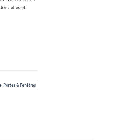
dentielles et
4″
e
,
Portes & Fenêtres