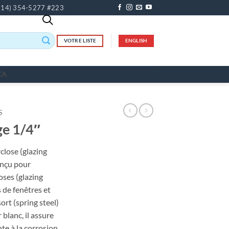
514) 354-5277 #223
VOTRE LISTE
ENGLISH
CA
S
ge 1/4″
close (glazing
onçu pour
oses (glazing
 de fenêtres et
ort (spring steel)
blanc, il assure
te à la corrosion.