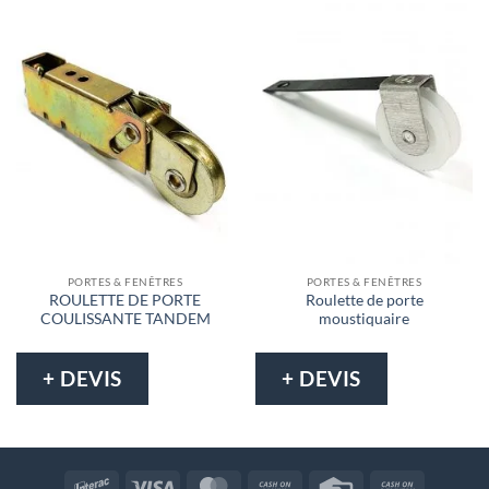
PORTES & FENÊTRES
PORTES & FENÊTRES
ROULETTE DE PORTE
Roulette de porte
COULISSANTE TANDEM
moustiquaire
+ DEVIS
+ DEVIS
Interac
Visa
MasterCard
Cash
Credit
Cash