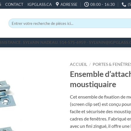
S
CONTACT
IGPGLASS.CA
ADRESSE
08:00 - 16:30
(
Recherche
pour :
SSISTANCE: SYLVAIN NADEAU. 514-575-6959 - SYLVAIN@IGPGLASS.
ACCUEIL
/
PORTES & FENÊTRE
Ensemble d’attac
moustiquaire
Cet ensemble de fixation de m
(screen clip set) est conçu pour
facile et sécurisée des moustiq
cadres de fenêtres. Fabriqué e
avec un fini zingué, il offre un