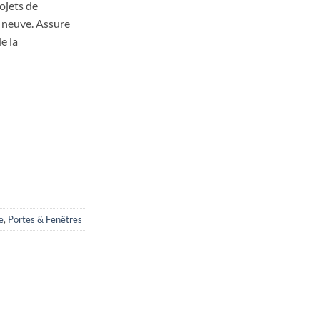
rojets de
 neuve. Assure
e la
 moustiquaire
e
,
Portes & Fenêtres