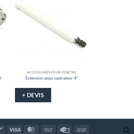
ACCESSOIRES POUR FENÊTRE
OUTI
0
Extension pour opérateur 4″
Couteau pour l
+ DEVIS
+ DEVIS
Interac
Visa
MasterCard
Cash
Credit
Cash