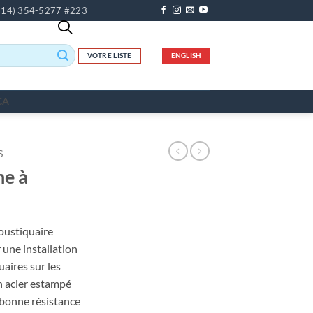
514) 354-5277 #223
VOTRE LISTE
ENGLISH
CA
S
he à
oustiquaire
 une installation
uaires sur les
n acier estampé
e bonne résistance