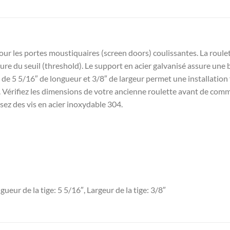
pour les portes moustiquaires (screen doors) coulissantes. La roule
sure du seuil (threshold). Le support en acier galvanisé assure une
n de 5 5/16″ de longueur et 3/8″ de largeur permet une installation 
 Vérifiez les dimensions de votre ancienne roulette avant de com
isez des vis en acier inoxydable 304.
ueur de la tige: 5 5/16″, Largeur de la tige: 3/8″