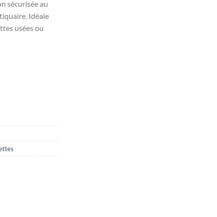
on sécurisée au
iquaire. Idéale
ttes usées ou
stiquaire
ettes