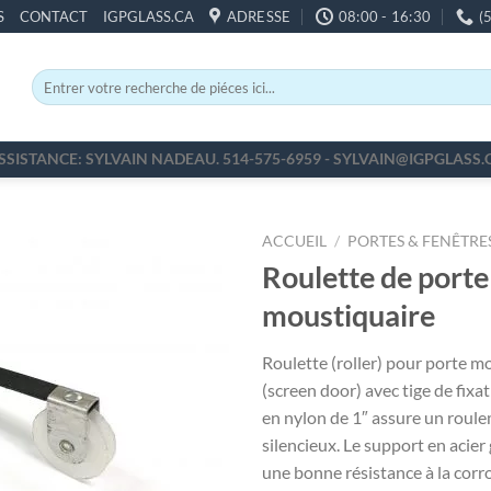
S
CONTACT
IGPGLASS.CA
ADRESSE
08:00 - 16:30
(
Recherche
pour :
SSISTANCE: SYLVAIN NADEAU. 514-575-6959 - SYLVAIN@IGPGLASS.
ACCUEIL
/
PORTES & FENÊTRE
Roulette de porte
moustiquaire
Roulette (roller) pour porte m
(screen door) avec tige de fixat
en nylon de 1″ assure un roul
silencieux. Le support en acier
une bonne résistance à la corro