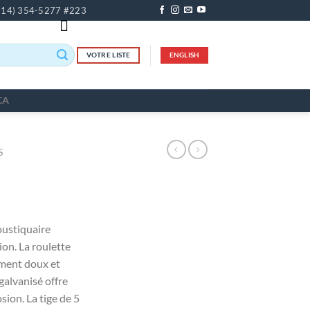
514) 354-5277 #223
VOTRE LISTE
ENGLISH
CA
S
oustiquaire
ion. La roulette
ement doux et
 galvanisé offre
sion. La tige de 5