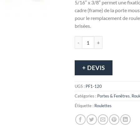
5/16″ x 3/8″ permet une fixati
cadre (frame) de la porte moust
pour le remplacement de roule
brisées.
quantité de Roulette de porte mou
+ DEVIS
UGS :
PF1-120
Catégories :
Portes & Fenêtres
,
Roul
Étiquette :
Roulettes