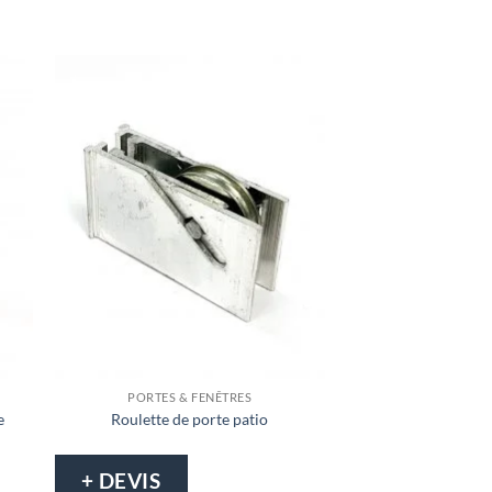
PORTES & FENÊTRES
PORTES & 
e
Roulette de porte patio
Roulette de port
+ DEVIS
+ DEVIS