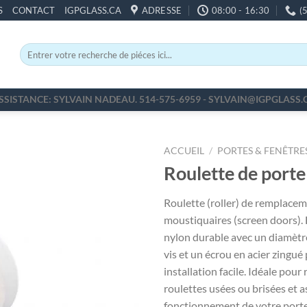
S
CONTACT
IGPGLASS.CA
ADRESSE
08:00 - 16:30
(
Recherche
pour :
SSISTANCE: SYLVAIN NADEAU. 514-575-6959 - SYLVAIN@IGPGLASS.
ACCUEIL
/
PORTES & FENÊTRE
Roulette de porte
Roulette (roller) de remplace
moustiquaires (screen doors).
nylon durable avec un diamètre
vis et un écrou en acier zingué
installation facile. Idéale pour
roulettes usées ou brisées et a
fonctionnement de votre port