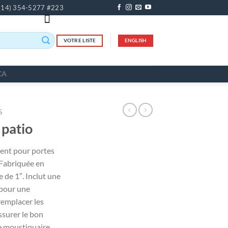
514) 354-5277 #223
VOTRE LISTE
ENGLISH
CA
S
 patio
ment pour portes
 Fabriquée en
 de 1″. Inclut une
 pour une
 remplacer les
ssurer le bon
e moustiquaire.