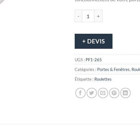
quantité de Roulette de porte pati
+ DEVIS
UGS :
PF1-265
Catégories :
Portes & Fenêtres
,
Roul
Étiquette :
Roulettes