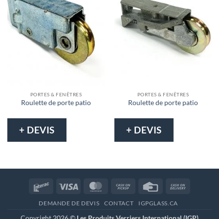
PORTES & FENÊTRES
PORTES & FENÊTRES
Roulette de porte patio
Roulette de porte patio
+ DEVIS
+ DEVIS
Interac
Visa
MasterCard
Cash
Credit
Cash
on
Card
On
DEMANDE DE DEVIS
CONTACT
IGPGLASS.CA
Pickup
Delivery
Copyright 2026 ©
Les Produits Verriers International (IGP)