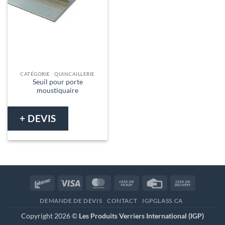
CATÉGORIE : QUINCAILLERIE
Seuil pour porte
moustiquaire
+ DEVIS
Interac
Visa
MasterCard
Cash
Credit
Cash
on
Card
On
DEMANDE DE DEVIS
CONTACT
IGPGLASS.CA
Pickup
Delivery
Copyright 2026 ©
Les Produits Verriers International (IGP)